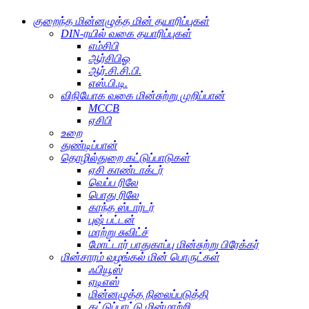
குறைந்த மின்னழுத்த மின் தயாரிப்புகள்
DIN-ரயில் வகை தயாரிப்புகள்
எம்சிபி
ஆர்சிபிஓ
ஆர்.சி.சி.பி.
எஸ்.பி.டி.
விநியோக வகை மின்சுற்று முறிப்பான்
MCCB
ஏசிபி
உறை
துண்டிப்பான்
தொழில்துறை கட்டுப்பாடுகள்
ஏசி காண்டாக்டர்
வெப்ப ரிலே
பொது ரிலே
காந்த ஸ்டார்டர்
புஷ் பட்டன்
மாற்று சுவிட்ச்
மோட்டார் பாதுகாப்பு மின்சுற்று பிரேக்கர்
மின்சாரம் வழங்கல் மின் பொருட்கள்
ஃபியூஸ்
ஏடிஎஸ்
மின்னழுத்த நிலைப்படுத்தி
கட்டுப்பாட்டு மின்மாற்றி