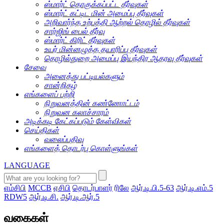
ஸ்மார்ட் தொகுக்கப்பட்ட தீர்வுகள்
ஸ்மார்ட் கட்டிட மின் அமைப்பு தீர்வுகள்
அறிவார்ந்த உற்பத்தி ஆற்றல் தொழில் தீர்வுகள்
சார்ஜிங் பைல் தீர்வு
ஸ்மார்ட் கிரிட் தீர்வுகள்
உயர் மின்னழுத்த தயாரிப்பு தீர்வுகள்
தொழில்துறை அமைப்பு இயந்திர ஆதரவு தீர்வுகள்
சேவை
அனைத்து பட்டியல்களும்
சான்றிதழ்
எங்களைப் பற்றி
நிறுவனத்தின் கண்ணோட்டம்
நிறுவன கலாச்சாரம்
அடிக்கடி கேட்கப்படும் கேள்விகள்
செய்திகள்
வலைப்பதிவு
எங்களைத் தொடர்பு கொள்ளுங்கள்
LANGUAGE
எம்சிபி
MCCB
ஏசிபி
தொடர்பாளர்
ரிலே
ஆர்.டி.பி.5-63
ஆர்.டி.எம்.5
RDW5
ஆர்.டி.சி.
ஆர்.டி.ஆர்.5
வகைகள்