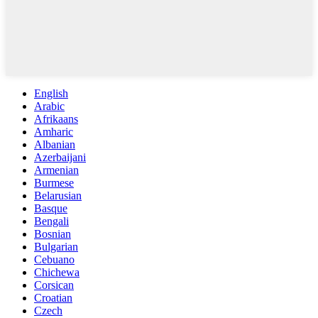
English
Arabic
Afrikaans
Amharic
Albanian
Azerbaijani
Armenian
Burmese
Belarusian
Basque
Bengali
Bosnian
Bulgarian
Cebuano
Chichewa
Corsican
Croatian
Czech