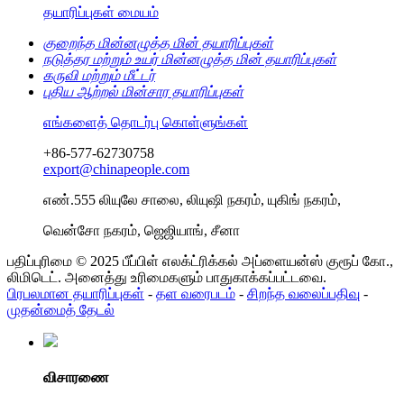
தயாரிப்புகள் மையம்
குறைந்த மின்னழுத்த மின் தயாரிப்புகள்
நடுத்தர மற்றும் உயர் மின்னழுத்த மின் தயாரிப்புகள்
கருவி மற்றும் மீட்டர்
புதிய ஆற்றல் மின்சார தயாரிப்புகள்
எங்களைத் தொடர்பு கொள்ளுங்கள்
+86-577-62730758
export@chinapeople.com
எண்.555 லியுலே சாலை, லியுஷி நகரம், யுகிங் நகரம்,
வென்சோ நகரம், ஜெஜியாங், சீனா
பதிப்புரிமை © 2025 பீப்பிள் எலக்ட்ரிக்கல் அப்ளையன்ஸ் குரூப் கோ.,
லிமிடெட். அனைத்து உரிமைகளும் பாதுகாக்கப்பட்டவை.
பிரபலமான தயாரிப்புகள்
-
தள வரைபடம்
-
சிறந்த வலைப்பதிவு
-
முதன்மைத் தேடல்
விசாரணை