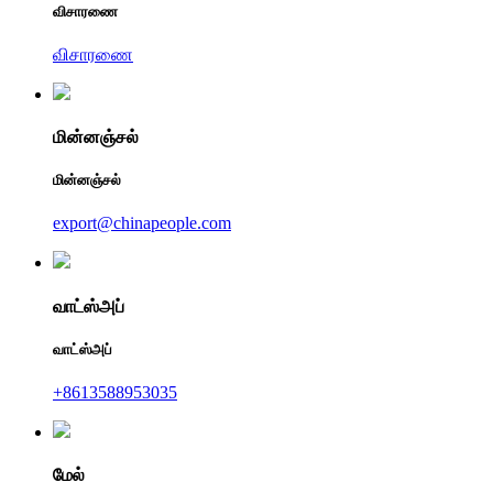
விசாரணை
விசாரணை
மின்னஞ்சல்
மின்னஞ்சல்
export@chinapeople.com
வாட்ஸ்அப்
வாட்ஸ்அப்
+8613588953035
மேல்