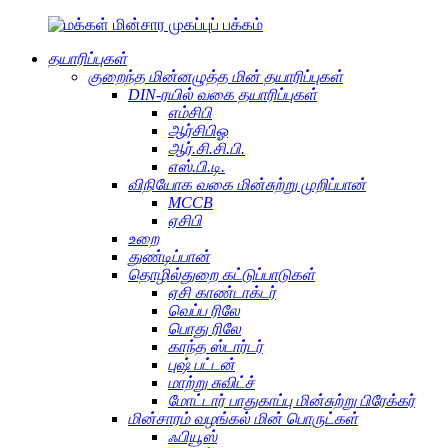
தயாரிப்புகள்
குறைந்த மின்னழுத்த மின் தயாரிப்புகள்
DIN-ரயில் வகை தயாரிப்புகள்
எம்சிபி
ஆர்சிபிஓ
ஆர்.சி.சி.பி.
எஸ்.பி.டி.
விநியோக வகை மின்சுற்று முறிப்பான்
MCCB
ஏசிபி
உறை
துண்டிப்பான்
தொழில்துறை கட்டுப்பாடுகள்
ஏசி காண்டாக்டர்
வெப்ப ரிலே
பொது ரிலே
காந்த ஸ்டார்டர்
புஷ் பட்டன்
மாற்று சுவிட்ச்
மோட்டார் பாதுகாப்பு மின்சுற்று பிரேக்கர்
மின்சாரம் வழங்கல் மின் பொருட்கள்
ஃபியூஸ்