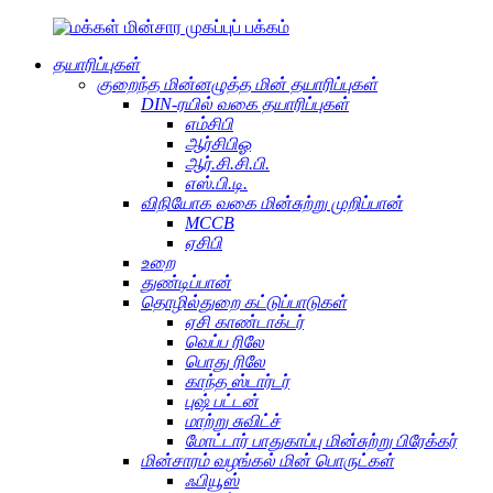
தயாரிப்புகள்
குறைந்த மின்னழுத்த மின் தயாரிப்புகள்
DIN-ரயில் வகை தயாரிப்புகள்
எம்சிபி
ஆர்சிபிஓ
ஆர்.சி.சி.பி.
எஸ்.பி.டி.
விநியோக வகை மின்சுற்று முறிப்பான்
MCCB
ஏசிபி
உறை
துண்டிப்பான்
தொழில்துறை கட்டுப்பாடுகள்
ஏசி காண்டாக்டர்
வெப்ப ரிலே
பொது ரிலே
காந்த ஸ்டார்டர்
புஷ் பட்டன்
மாற்று சுவிட்ச்
மோட்டார் பாதுகாப்பு மின்சுற்று பிரேக்கர்
மின்சாரம் வழங்கல் மின் பொருட்கள்
ஃபியூஸ்