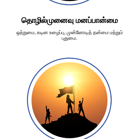
தொழில்முனைவு மனப்பான்மை
ஒற்றுமை, கடின உழைப்பு, முன்னோடித் தன்மை மற்றும்
புதுமை.