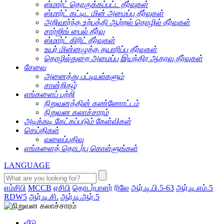
ஸ்மார்ட் தொகுக்கப்பட்ட தீர்வுகள்
ஸ்மார்ட் கட்டிட மின் அமைப்பு தீர்வுகள்
அறிவார்ந்த உற்பத்தி ஆற்றல் தொழில் தீர்வுகள்
சார்ஜிங் பைல் தீர்வு
ஸ்மார்ட் கிரிட் தீர்வுகள்
உயர் மின்னழுத்த தயாரிப்பு தீர்வுகள்
தொழில்துறை அமைப்பு இயந்திர ஆதரவு தீர்வுகள்
சேவை
அனைத்து பட்டியல்களும்
சான்றிதழ்
எங்களைப் பற்றி
நிறுவனத்தின் கண்ணோட்டம்
நிறுவன கலாச்சாரம்
அடிக்கடி கேட்கப்படும் கேள்விகள்
செய்திகள்
வலைப்பதிவு
எங்களைத் தொடர்பு கொள்ளுங்கள்
LANGUAGE
எம்சிபி
MCCB
ஏசிபி
தொடர்பாளர்
ரிலே
ஆர்.டி.பி.5-63
ஆர்.டி.எம்.5
RDW5
ஆர்.டி.சி.
ஆர்.டி.ஆர்.5
வீடு