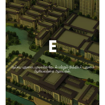
E
ஆய்வு, புதுமை, முடிவற்ற தேடல் மற்றும் நித்தியப் புதுமை
ஆகியவற்றை ஆராய்தல்.