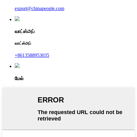
export@chinapeople.com
வாட்ஸ்அப்
வாட்ஸ்அப்
+8613588953035
மேல்