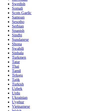
Swedish
Somali
Scots Gaelic
Samoan
Sesotho
Serbian
Spanish
Sindhi
Sundanese
Shona
Swahili
Sinhala
Turkmen
Tatar
Thai
Tamil
Telugu
Tajik
Turkish
Uzbek
Urdu
Ukrainian
Uyghur
Vietnamese
Welsh