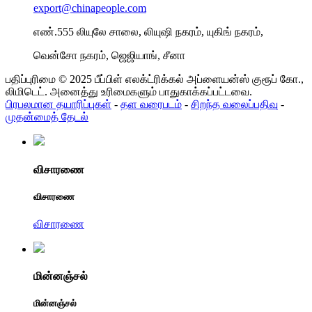
export@chinapeople.com
எண்.555 லியுலே சாலை, லியுஷி நகரம், யுகிங் நகரம்,
வென்சோ நகரம், ஜெஜியாங், சீனா
பதிப்புரிமை © 2025 பீப்பிள் எலக்ட்ரிக்கல் அப்ளையன்ஸ் குரூப் கோ.,
லிமிடெட். அனைத்து உரிமைகளும் பாதுகாக்கப்பட்டவை.
பிரபலமான தயாரிப்புகள்
-
தள வரைபடம்
-
சிறந்த வலைப்பதிவு
-
முதன்மைத் தேடல்
விசாரணை
விசாரணை
விசாரணை
மின்னஞ்சல்
மின்னஞ்சல்